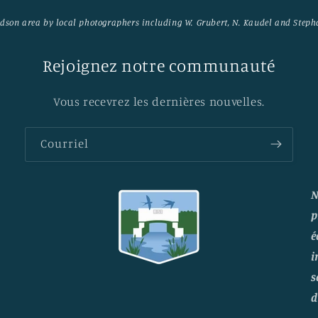
Hudson area by local photographers including W. Grubert, N. Kaudel and Steph
Rejoignez notre communauté
Vous recevrez les dernières nouvelles.
Courriel
N
p
é
i
s
d