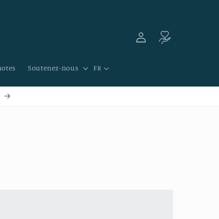
Connexion
Panier
notes
Soutenez-nous
FR
r