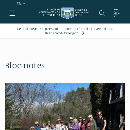
et
FR
passer
au
Panier
contenu
Le Ruisseau 53 présente - Une après-midi avec Diana
Beresford-Kroeger
Bloc-notes