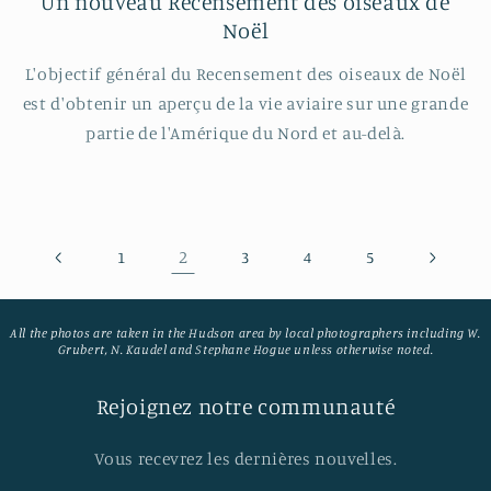
Un nouveau Recensement des oiseaux de
Noël
L'objectif général du Recensement des oiseaux de Noël
est d'obtenir un aperçu de la vie aviaire sur une grande
partie de l'Amérique du Nord et au-delà.
2
1
3
4
5
All the photos are taken in the Hudson area by local photographers including W.
Grubert, N. Kaudel and Stephane Hogue unless otherwise noted.
Rejoignez notre communauté
Vous recevrez les dernières nouvelles.